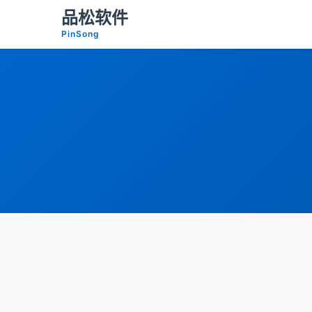
品松软件
PinSong