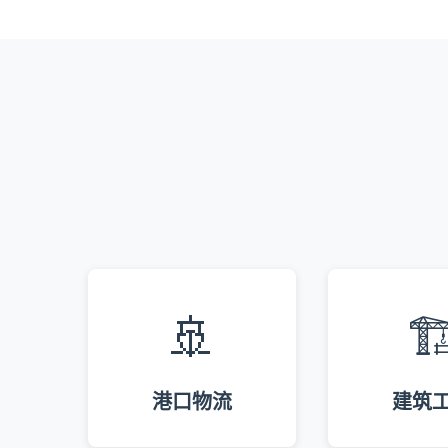
🚢
🏗
港口物流
建筑