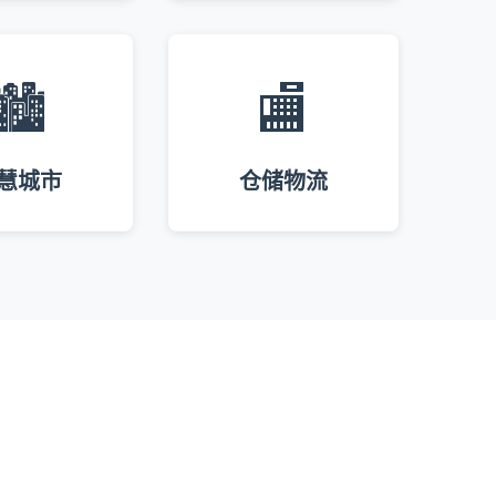
🏙️
🏬
慧城市
仓储物流